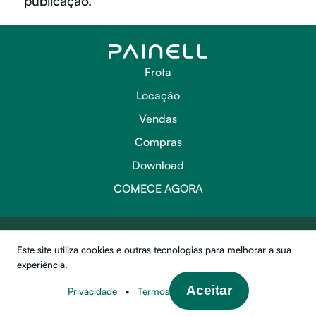
publicação.
Frota
Locação
Vendas
Compras
Download
COMECE AGORA
© Copyright 2026 | Feito com
Plataforma
Este site utiliza cookies e outras tecnologias para melhorar a sua
experiência.
Termos de uso
Política de Privacidade
Aceitar
Privacidade
•
Termos