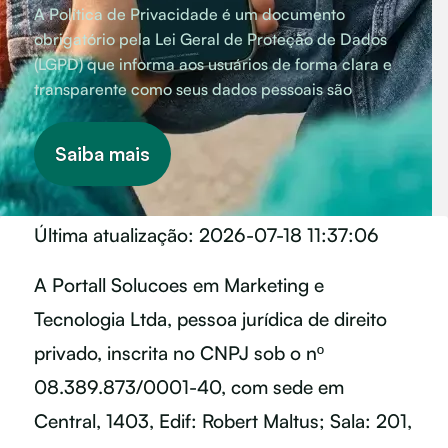
A Política de Privacidade é um documento
obrigatório pela Lei Geral de Proteção de Dados
(LGPD) que informa aos usuários de forma clara e
transparente como seus dados pessoais são
coletados, utilizados, armazenados, compartilhados
e protegidos por uma organização, apresentando
Saiba mais
as finalidades do tratamento, a base legal que o
autoriza, o período de retenção das informações, as
medidas de segurança adotadas e os canais
Última atualização: 2026-07-18 11:37:06
disponíveis para que o titular exerça seus direitos
de acesso, correção, exclusão e portabilidade,
A Portall Solucoes em Marketing e
garantindo assim o respeito à privacidade e o
cumprimento das exigências legais vigentes no
Tecnologia Ltda, pessoa jurídica de direito
Brasil.
privado, inscrita no CNPJ sob o nº
08.389.873/0001-40, com sede em
Central, 1403, Edif: Robert Maltus; Sala: 201,